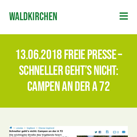
Zum
Inhalt
Waldkirchen
springen
13.06.2018 Freie Presse –
Schneller geht’s nicht:
Campen an der A 72
Zeige
grösseres