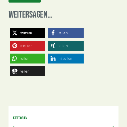
Weitersagen...
twittern
teilen
merken
teilen
teilen
mitteilen
teilen
Kategorien