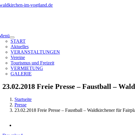
Zum
Inhalt
springen
Menü
START
Aktuelles
VERANSTALTUNGEN
Vereine
Tourismus und Freizeit
VERMIETUNG
GALERIE
23.02.2018 Freie Presse – Faustball – Wal
Startseite
Presse
23.02.2018 Freie Presse – Faustball – Waldkirchener für Fairpl
Zeige
grösseres