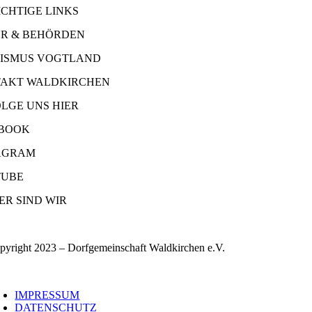
ICHTIGE LINKS
R & BEHÖRDEN
ISMUS VOGTLAND
AKT WALDKIRCHEN
OLGE UNS HIER
BOOK
AGRAM
UBE
ER SIND WIR
pyright 2023 – Dorfgemeinschaft Waldkirchen e.V.
oggle
avigation
IMPRESSUM
DATENSCHUTZ