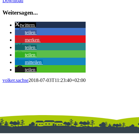
Download
Bild
Weitersagen...
twittern
teilen
merken
teilen
teilen
mitteilen
teilen
volker.sachse
2018-07-03T11:23:40+02:00