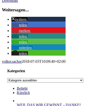
Download
Bild
Weitersagen...
twittern
teilen
merken
teilen
teilen
mitteilen
teilen
volker.sachse
2018-07-03T10:09:40+02:00
Kategorien
Kategorien
Beliebt
Kürzlich
WEIL DAS WIR GEWINNT – DANKE!