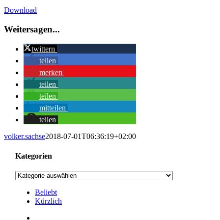
grösseres
Download
Bild
Weitersagen...
twittern
teilen
merken
teilen
teilen
mitteilen
teilen
volker.sachse
2018-07-01T06:36:19+02:00
Kategorien
Kategorien
Beliebt
Kürzlich