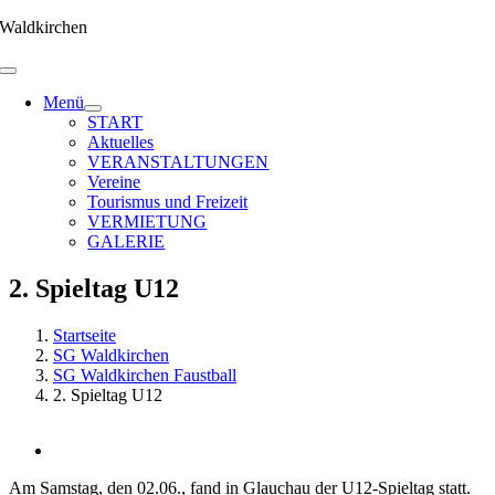
Zum
Waldkirchen
Inhalt
springen
Menü
START
Aktuelles
VERANSTALTUNGEN
Vereine
Tourismus und Freizeit
VERMIETUNG
GALERIE
2. Spieltag U12
Startseite
SG Waldkirchen
SG Waldkirchen Faustball
2. Spieltag U12
Zeige
grösseres
Am Samstag, den 02.06., fand in Glauchau der U12-Spieltag statt.
Bild