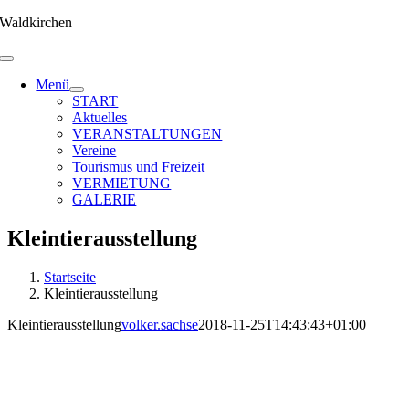
Zum
Waldkirchen
Inhalt
springen
Menü
START
Aktuelles
VERANSTALTUNGEN
Vereine
Tourismus und Freizeit
VERMIETUNG
GALERIE
Kleintierausstellung
Startseite
Kleintierausstellung
Kleintierausstellung
volker.sachse
2018-11-25T14:43:43+01:00