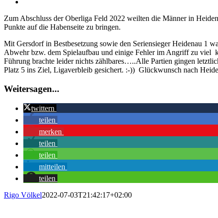
Zeige
grösseres
Zum Abschluss der Oberliga Feld 2022 weilten die Männer in Heidenau
Bild
Punkte auf die Habenseite zu bringen.
Mit Gersdorf in Bestbesetzung sowie den Seriensieger Heidenau 1 war
Abwehr bzw. dem Spielaufbau und einige Fehler im Angriff zu viel 
Führung brachte leider nichts zählbares…..Alle Partien gingen letztl
Platz 5 ins Ziel, Ligaverbleib gesichert. :-)) Glückwunsch nach Heide
Weitersagen...
twittern
teilen
merken
teilen
teilen
mitteilen
teilen
Rigo Völkel
2022-07-03T21:42:17+02:00