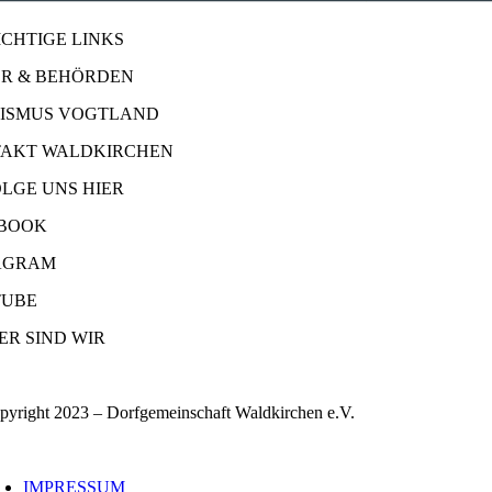
ICHTIGE LINKS
R & BEHÖRDEN
ISMUS VOGTLAND
AKT WALDKIRCHEN
OLGE UNS HIER
BOOK
AGRAM
UBE
ER SIND WIR
pyright 2023 – Dorfgemeinschaft Waldkirchen e.V.
oggle
avigation
IMPRESSUM