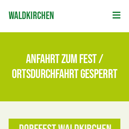
Zum
Inhalt
Waldkirchen
springen
Anfahrt zum Fest /
Ortsdurchfahrt gesperrt
Zeige
grösseres