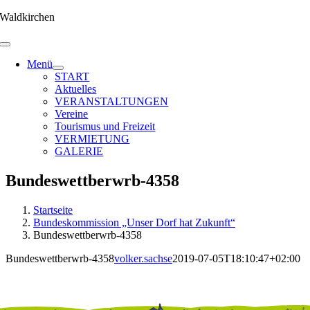
Zum
Waldkirchen
Inhalt
springen
Menü
START
Aktuelles
VERANSTALTUNGEN
Vereine
Tourismus und Freizeit
VERMIETUNG
GALERIE
Bundeswettberwrb-4358
Startseite
Bundeskommission „Unser Dorf hat Zukunft“
Bundeswettberwrb-4358
Bundeswettberwrb-4358
volker.sachse
2019-07-05T18:10:47+02:00