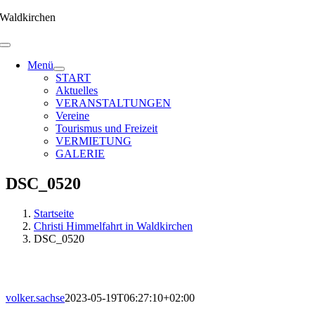
Zum
Waldkirchen
Inhalt
springen
Menü
START
Aktuelles
VERANSTALTUNGEN
Vereine
Tourismus und Freizeit
VERMIETUNG
GALERIE
DSC_0520
Startseite
Christi Himmelfahrt in Waldkirchen
DSC_0520
volker.sachse
2023-05-19T06:27:10+02:00