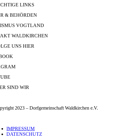
ICHTIGE LINKS
R & BEHÖRDEN
ISMUS VOGTLAND
AKT WALDKIRCHEN
OLGE UNS HIER
BOOK
AGRAM
UBE
ER SIND WIR
pyright 2023 – Dorfgemeinschaft Waldkirchen e.V.
oggle
avigation
IMPRESSUM
DATENSCHUTZ