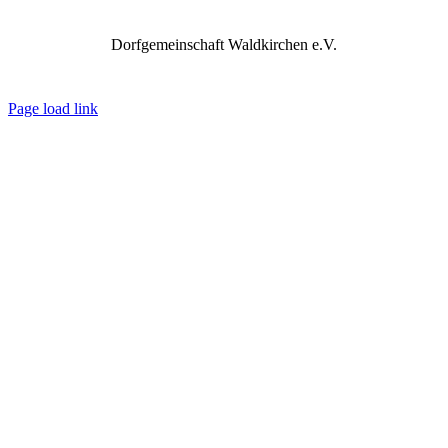
Dorfgemeinschaft Waldkirchen e.V.
IMPRESSUM
DATENSCHUTZ
REDAKTION
Page load link
Nach
oben