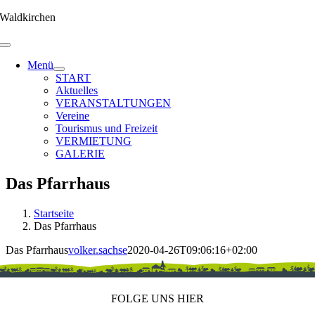
Zum
Waldkirchen
Inhalt
springen
Menü
START
Aktuelles
VERANSTALTUNGEN
Vereine
Tourismus und Freizeit
VERMIETUNG
GALERIE
Das Pfarrhaus
Startseite
Das Pfarrhaus
Das Pfarrhaus
volker.sachse
2020-04-26T09:06:16+02:00
FOLGE UNS HIER