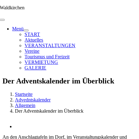
Zum
Waldkirchen
Inhalt
springen
Menü
START
Aktuelles
VERANSTALTUNGEN
Vereine
Tourismus und Freizeit
VERMIETUNG
GALERIE
Der Adventskalender im Überblick
Startseite
Advedntskalender
Allgemein
Der Adventskalender im Überblick
Zeige
grösseres
An den Anschlagtafeln im Dorf, im Veranstaltungskalender und
Bild