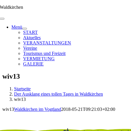
Zum
Waldkirchen
Inhalt
springen
Menü
START
Aktuelles
VERANSTALTUNGEN
Vereine
Tourismus und Freizeit
VERMIETUNG
GALERIE
wiv13
Startseite
Der Ausklang eines tollen Tages in Waldkirchen
wiv13
wiv13
Waldkirchen im Vogtland
2018-05-21T09:21:03+02:00