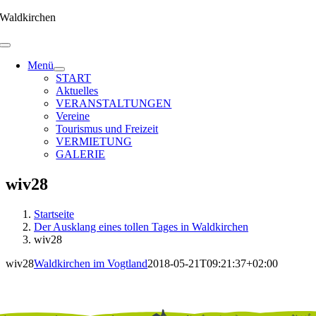
Zum
Waldkirchen
Inhalt
springen
Menü
START
Aktuelles
VERANSTALTUNGEN
Vereine
Tourismus und Freizeit
VERMIETUNG
GALERIE
wiv28
Startseite
Der Ausklang eines tollen Tages in Waldkirchen
wiv28
wiv28
Waldkirchen im Vogtland
2018-05-21T09:21:37+02:00