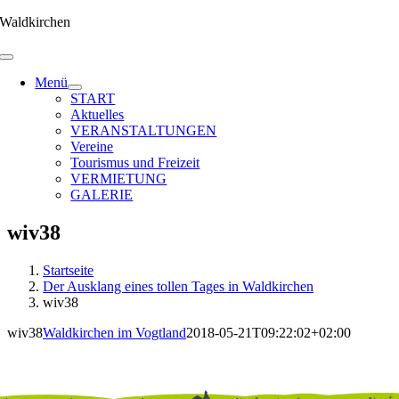
Zum
Waldkirchen
Inhalt
springen
Menü
START
Aktuelles
VERANSTALTUNGEN
Vereine
Tourismus und Freizeit
VERMIETUNG
GALERIE
wiv38
Startseite
Der Ausklang eines tollen Tages in Waldkirchen
wiv38
wiv38
Waldkirchen im Vogtland
2018-05-21T09:22:02+02:00