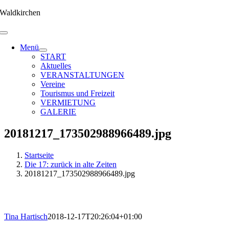
Zum
Waldkirchen
Inhalt
springen
Menü
START
Aktuelles
VERANSTALTUNGEN
Vereine
Tourismus und Freizeit
VERMIETUNG
GALERIE
20181217_173502988966489.jpg
Startseite
Die 17: zurück in alte Zeiten
20181217_173502988966489.jpg
Tina Hartisch
2018-12-17T20:26:04+01:00