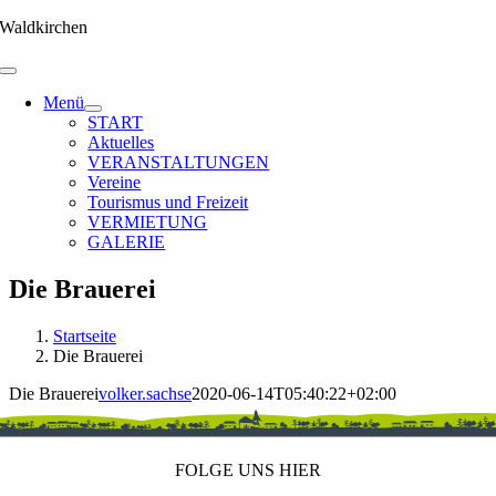
Zum
Waldkirchen
Inhalt
springen
Menü
START
Aktuelles
VERANSTALTUNGEN
Vereine
Tourismus und Freizeit
VERMIETUNG
GALERIE
Die Brauerei
Startseite
Die Brauerei
Die Brauerei
volker.sachse
2020-06-14T05:40:22+02:00
FOLGE UNS HIER