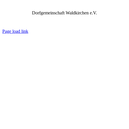
Dorfgemeinschaft Waldkirchen e.V.
IMPRESSUM
DATENSCHUTZ
REDAKTION
Page load link
Nach
oben