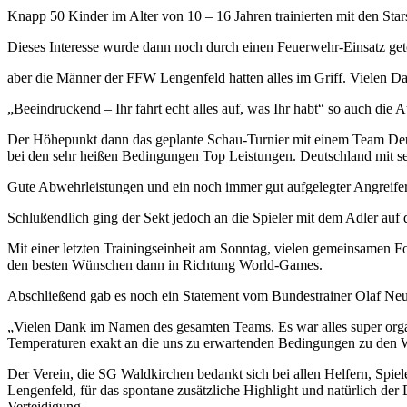
Knapp 50 Kinder im Alter von 10 – 16 Jahren trainierten mit den Stars
Dieses Interesse wurde dann noch durch einen Feuerwehr-Einsatz ge
aber die Männer der FFW Lengenfeld hatten alles im Griff. Vielen Da
„Beeindruckend – Ihr fahrt echt alles auf, was Ihr habt“ so auch di
Der Höhepunkt dann das geplante Schau-Turnier mit einem Team Deu
bei den sehr heißen Bedingungen Top Leistungen. Deutschland mit se
Gute Abwehrleistungen und ein noch immer gut aufgelegter Angreifer
Schlußendlich ging der Sekt jedoch an die Spieler mit dem Adler a
Mit einer letzten Trainingseinheit am Sonntag, vielen gemeinsamen F
den besten Wünschen dann in Richtung World-Games.
Abschließend gab es noch ein Statement vom Bundestrainer Olaf Neu
„Vielen Dank im Namen des gesamten Teams. Es war alles super organisi
Temperaturen exakt an die uns zu erwartenden Bedingungen zu den
Der Verein, die SG Waldkirchen bedankt sich bei allen Helfern, Spi
Lengenfeld, für das spontane zusätzliche Highlight und natürlich de
Verteidigung.