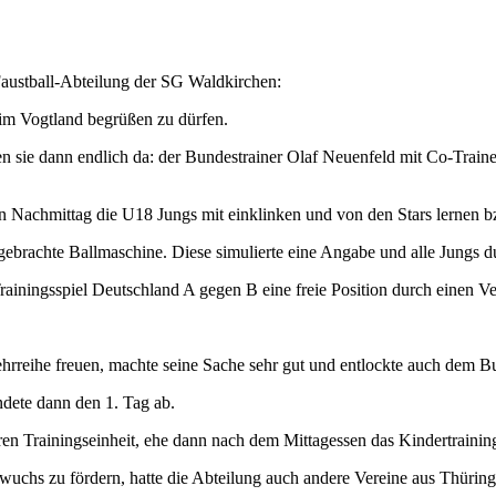
ustball-Abteilung der SG Waldkirchen:
im Vogtland begrüßen zu dürfen.
n sie dann endlich da: der Bundestrainer Olaf Neuenfeld mit Co-Trai
ten Nachmittag die U18 Jungs mit einklinken und von den Stars lernen b
ebrachte Ballmaschine. Diese simulierte eine Angabe und alle Jungs d
ainingsspiel Deutschland A gegen B eine freie Position durch einen Ve
hrreihe freuen, machte seine Sache sehr gut und entlockte auch dem B
dete dann den 1. Tag ab.
teren Trainingseinheit, ehe dann nach dem Mittagessen das Kindertrain
wuchs zu fördern, hatte die Abteilung auch andere Vereine aus Thürin