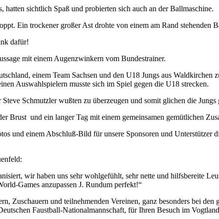
, hatten sichtlich Spaß und probierten sich auch an der Ballmaschine.
toppt. Ein trockener großer Ast drohte von einem am Rand stehenden
nk dafür!
e Aussage mit einem Augenzwinkern vom Bundestrainer.
tschland, einem Team Sachsen und den U18 Jungs aus Waldkirchen zu
inen Auswahlspielern musste sich im Spiel gegen die U18 strecken.
 Steve Schmutzler wußten zu überzeugen und somit glichen die Jungs 
uf der Brust und ein langer Tag mit einem gemeinsamen gemütlichen Zu
otos und einem Abschluß-Bild für unsere Sponsoren und Unterstützer di
enfeld:
ert, wir haben uns sehr wohlgefühlt, sehr nette und hilfsbereite Leute
 World-Games anzupassen J. Rundum perfekt!“
elern, Zuschauern und teilnehmenden Vereinen, ganz besonders bei de
r Deutschen Faustball-Nationalmannschaft, für Ihren Besuch im Vogtlan