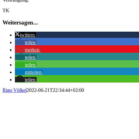
TK
Weitersagen...
twittern
teilen
merken
teilen
teilen
mitteilen
teilen
Rigo Völkel
2022-06-21T22:34:44+02:00