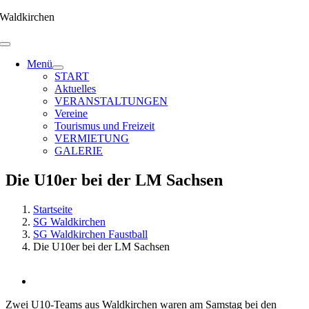
Zum
Waldkirchen
Inhalt
springen
Menü
START
Aktuelles
VERANSTALTUNGEN
Vereine
Tourismus und Freizeit
VERMIETUNG
GALERIE
Die U10er bei der LM Sachsen
Startseite
SG Waldkirchen
SG Waldkirchen Faustball
Die U10er bei der LM Sachsen
Zeige
grösseres
Zwei U10-Teams aus Waldkirchen waren am Samstag bei den
Bild