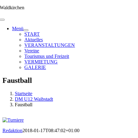
Zum
Waldkirchen
Inhalt
springen
Menü
START
Aktuelles
VERANSTALTUNGEN
Vereine
Tourismus und Freizeit
VERMIETUNG
GALERIE
Faustball
Startseite
DM U12 Waibstadt
Faustball
Redaktion
2018-01-17T08:47:02+01:00