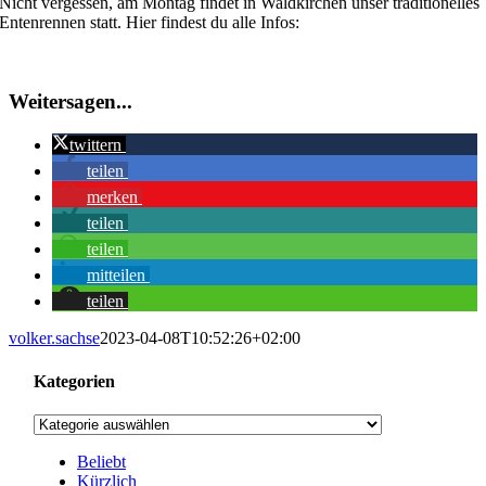
Nicht vergessen, am Montag findet in Waldkirchen unser traditionelles
Bild
Entenrennen statt. Hier findest du alle Infos:
Weitersagen...
twittern
teilen
merken
teilen
teilen
mitteilen
teilen
volker.sachse
2023-04-08T10:52:26+02:00
Kategorien
Kategorien
Beliebt
Kürzlich