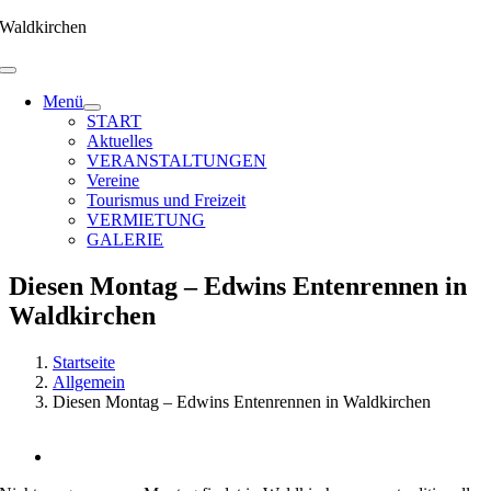
Zum
Waldkirchen
Inhalt
springen
Menü
START
Aktuelles
VERANSTALTUNGEN
Vereine
Tourismus und Freizeit
VERMIETUNG
GALERIE
Diesen Montag – Edwins Entenrennen in
Waldkirchen
Startseite
Allgemein
Diesen Montag – Edwins Entenrennen in Waldkirchen
Zeige
grösseres