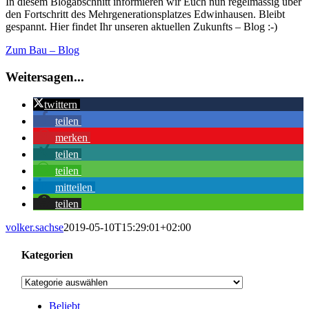
In diesem Blogabschnitt informieren wir Euch nun regelmässig über
Bild
den Fortschritt des Mehrgenerationsplatzes Edwinhausen. Bleibt
gespannt. Hier findet Ihr unseren aktuellen Zukunfts – Blog :-)
Zum Bau – Blog
Weitersagen...
twittern
teilen
merken
teilen
teilen
mitteilen
teilen
volker.sachse
2019-05-10T15:29:01+02:00
Kategorien
Kategorien
Beliebt