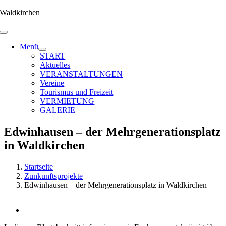
Zum
Waldkirchen
Inhalt
springen
Menü
START
Aktuelles
VERANSTALTUNGEN
Vereine
Tourismus und Freizeit
VERMIETUNG
GALERIE
Edwinhausen – der Mehrgenerationsplatz
in Waldkirchen
Startseite
Zunkunftsprojekte
Edwinhausen – der Mehrgenerationsplatz in Waldkirchen
Zeige
grösseres