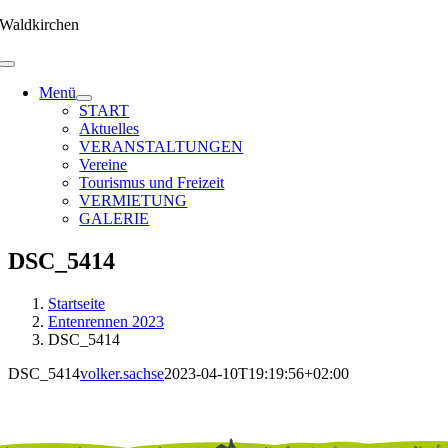
Zum
Waldkirchen
Inhalt
springen
Menü
START
Aktuelles
VERANSTALTUNGEN
Vereine
Tourismus und Freizeit
VERMIETUNG
GALERIE
DSC_5414
Startseite
Entenrennen 2023
DSC_5414
DSC_5414
volker.sachse
2023-04-10T19:19:56+02:00