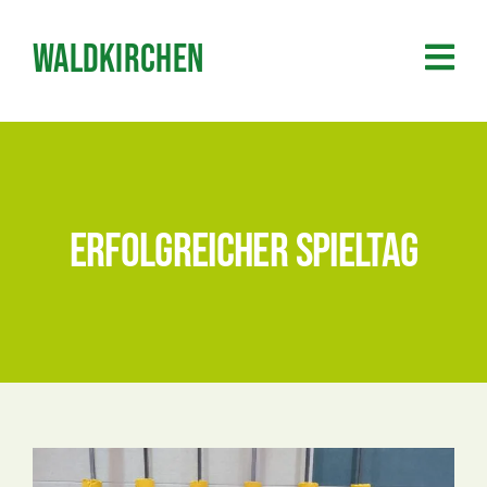
Zum
Inhalt
Waldkirchen
springen
Erfolgreicher Spieltag
Zeige
grösseres