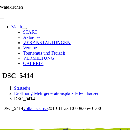
Zum
Waldkirchen
Inhalt
springen
Menü
START
Aktuelles
VERANSTALTUNGEN
Vereine
Tourismus und Freizeit
VERMIETUNG
GALERIE
DSC_5414
Startseite
Eröffnung Mehrgenerationsplatz Edwinhausen
DSC_5414
DSC_5414
volker.sachse
2019-11-23T07:08:05+01:00