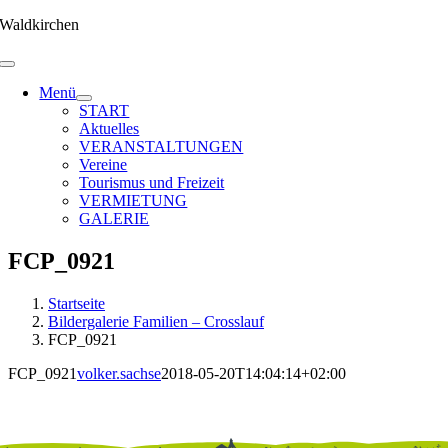
Zum
Waldkirchen
Inhalt
springen
Menü
START
Aktuelles
VERANSTALTUNGEN
Vereine
Tourismus und Freizeit
VERMIETUNG
GALERIE
FCP_0921
Startseite
Bildergalerie Familien – Crosslauf
FCP_0921
FCP_0921
volker.sachse
2018-05-20T14:04:14+02:00