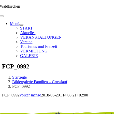
Zum
Waldkirchen
Inhalt
springen
Menü
START
Aktuelles
VERANSTALTUNGEN
Vereine
Tourismus und Freizeit
VERMIETUNG
GALERIE
FCP_0992
Startseite
Bildergalerie Familien – Crosslauf
FCP_0992
FCP_0992
volker.sachse
2018-05-20T14:08:21+02:00