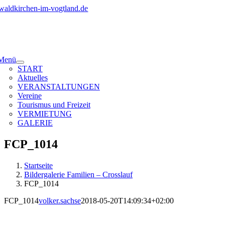
Zum
Inhalt
springen
Menü
START
Aktuelles
VERANSTALTUNGEN
Vereine
Tourismus und Freizeit
VERMIETUNG
GALERIE
FCP_1014
Startseite
Bildergalerie Familien – Crosslauf
FCP_1014
FCP_1014
volker.sachse
2018-05-20T14:09:34+02:00