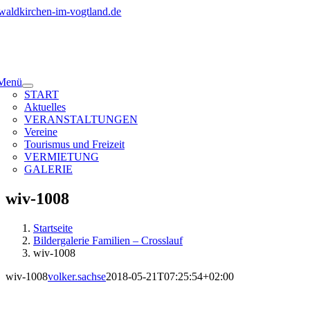
Zum
Inhalt
springen
Menü
START
Aktuelles
VERANSTALTUNGEN
Vereine
Tourismus und Freizeit
VERMIETUNG
GALERIE
wiv-1008
Startseite
Bildergalerie Familien – Crosslauf
wiv-1008
wiv-1008
volker.sachse
2018-05-21T07:25:54+02:00