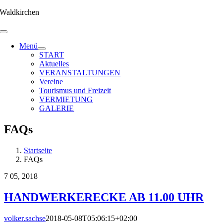
Zum
Waldkirchen
Inhalt
springen
Menü
START
Aktuelles
VERANSTALTUNGEN
Vereine
Tourismus und Freizeit
VERMIETUNG
GALERIE
FAQs
Startseite
FAQs
7
05, 2018
HANDWERKERECKE AB 11.00 UHR
volker.sachse
2018-05-08T05:06:15+02:00