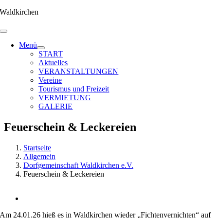
Zum
Waldkirchen
Inhalt
springen
Menü
START
Aktuelles
VERANSTALTUNGEN
Vereine
Tourismus und Freizeit
VERMIETUNG
GALERIE
Feuerschein & Leckereien
Startseite
Allgemein
Dorfgemeinschaft Waldkirchen e.V.
Feuerschein & Leckereien
Zeige
grösseres
Am 24.01.26 hieß es in Waldkirchen wieder „Fichtenvernichten“ auf
Bild