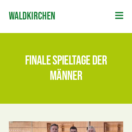
Zum
Inhalt
Waldkirchen
springen
finale Spieltage der
Männer
Zeige
grösseres