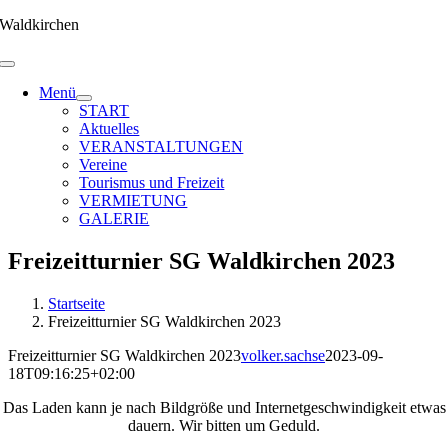
Zum
Waldkirchen
Inhalt
springen
Menü
START
Aktuelles
VERANSTALTUNGEN
Vereine
Tourismus und Freizeit
VERMIETUNG
GALERIE
Freizeitturnier SG Waldkirchen 2023
Startseite
Freizeitturnier SG Waldkirchen 2023
Freizeitturnier SG Waldkirchen 2023
volker.sachse
2023-09-
18T09:16:25+02:00
Das Laden kann je nach Bildgröße und Internetgeschwindigkeit etwas
dauern. Wir bitten um Geduld.