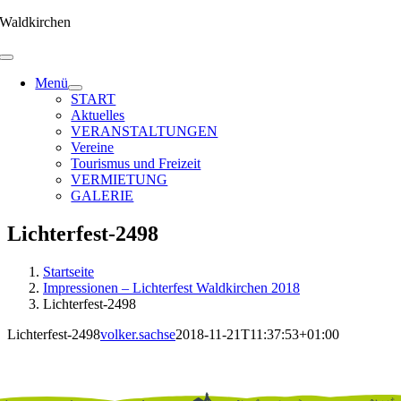
Zum
Waldkirchen
Inhalt
springen
Menü
START
Aktuelles
VERANSTALTUNGEN
Vereine
Tourismus und Freizeit
VERMIETUNG
GALERIE
Lichterfest-2498
Startseite
Impressionen – Lichterfest Waldkirchen 2018
Lichterfest-2498
Lichterfest-2498
volker.sachse
2018-11-21T11:37:53+01:00