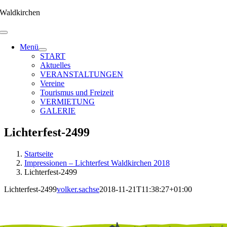
Zum
Waldkirchen
Inhalt
springen
Menü
START
Aktuelles
VERANSTALTUNGEN
Vereine
Tourismus und Freizeit
VERMIETUNG
GALERIE
Lichterfest-2499
Startseite
Impressionen – Lichterfest Waldkirchen 2018
Lichterfest-2499
Lichterfest-2499
volker.sachse
2018-11-21T11:38:27+01:00