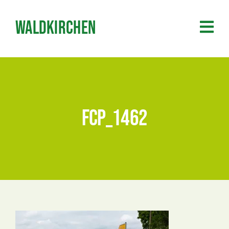
Zum
Inhalt
Waldkirchen
springen
FCP_1462