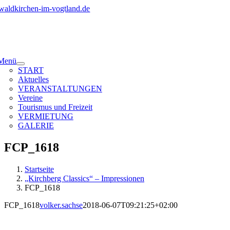
Zum
Inhalt
springen
Menü
START
Aktuelles
VERANSTALTUNGEN
Vereine
Tourismus und Freizeit
VERMIETUNG
GALERIE
FCP_1618
Startseite
„Kirchberg Classics“ – Impressionen
FCP_1618
FCP_1618
volker.sachse
2018-06-07T09:21:25+02:00