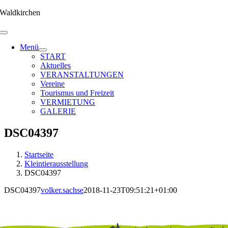
Zum
Waldkirchen
Inhalt
springen
Menü
START
Aktuelles
VERANSTALTUNGEN
Vereine
Tourismus und Freizeit
VERMIETUNG
GALERIE
DSC04397
Startseite
Kleintierausstellung
DSC04397
DSC04397
volker.sachse
2018-11-23T09:51:21+01:00