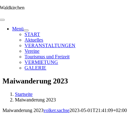
Zum
Waldkirchen
Inhalt
springen
Menü
START
Aktuelles
VERANSTALTUNGEN
Vereine
Tourismus und Freizeit
VERMIETUNG
GALERIE
Maiwanderung 2023
Startseite
Maiwanderung 2023
Maiwanderung 2023
volker.sachse
2023-05-01T21:41:09+02:00