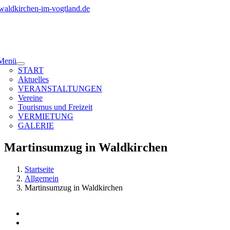
Zum
Inhalt
springen
Menü
START
Aktuelles
VERANSTALTUNGEN
Vereine
Tourismus und Freizeit
VERMIETUNG
GALERIE
Martinsumzug in Waldkirchen
Startseite
Allgemein
Martinsumzug in Waldkirchen
Zeige
grösseres