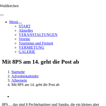
Zum
Waldkirchen
Inhalt
springen
Menü
START
Aktuelles
VERANSTALTUNGEN
Vereine
Tourismus und Freizeit
VERMIETUNG
GALERIE
Mit 8PS am 14. geht die Post ab
Startseite
Advedntskalender
Allgemein
Mit 8PS am 14. geht die Post ab
Zeige
grösseres
8PS… das sind 8 Pechtelsgrüner und Sandra, die ein kleines aber
Bild