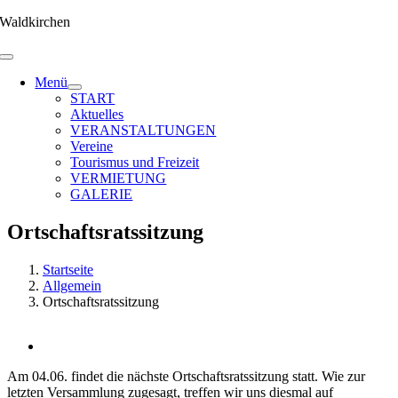
Zum
Waldkirchen
Inhalt
springen
Menü
START
Aktuelles
VERANSTALTUNGEN
Vereine
Tourismus und Freizeit
VERMIETUNG
GALERIE
Ortschaftsratssitzung
Startseite
Allgemein
Ortschaftsratssitzung
Zeige
grösseres
Am 04.06. findet die nächste Ortschaftsratssitzung statt. Wie zur
Bild
letzten Versammlung zugesagt, treffen wir uns diesmal auf