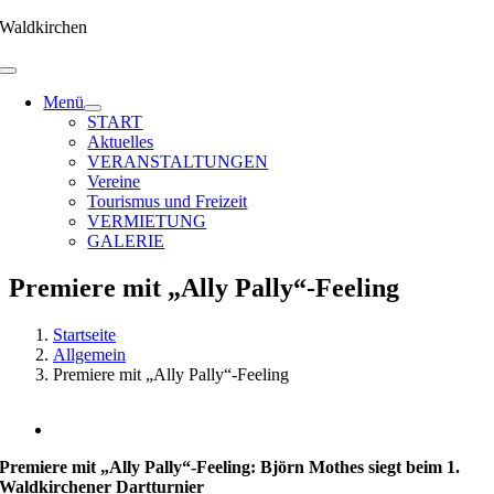
Zum
Waldkirchen
Inhalt
springen
Menü
START
Aktuelles
VERANSTALTUNGEN
Vereine
Tourismus und Freizeit
VERMIETUNG
GALERIE
Premiere mit „Ally Pally“-Feeling
Startseite
Allgemein
Premiere mit „Ally Pally“-Feeling
Zeige
grösseres
Premiere mit „Ally Pally“-Feeling: Björn Mothes siegt beim 1.
Bild
Waldkirchener Dartturnier