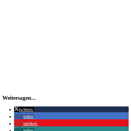
Weitersagen...
twittern
teilen
merken
teilen