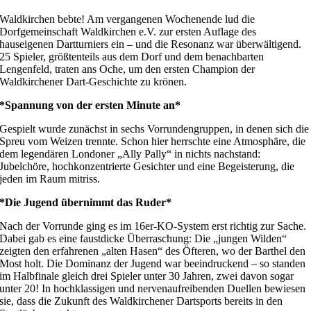
Waldkirchen bebte! Am vergangenen Wochenende lud die
Dorfgemeinschaft Waldkirchen e.V. zur ersten Auflage des
hauseigenen Dartturniers ein – und die Resonanz war überwältigend.
25 Spieler, größtenteils aus dem Dorf und dem benachbarten
Lengenfeld, traten ans Oche, um den ersten Champion der
Waldkirchener Dart-Geschichte zu krönen.
*Spannung von der ersten Minute an*
Gespielt wurde zunächst in sechs Vorrundengruppen, in denen sich die
Spreu vom Weizen trennte. Schon hier herrschte eine Atmosphäre, die
dem legendären Londoner „Ally Pally“ in nichts nachstand:
Jubelchöre, hochkonzentrierte Gesichter und eine Begeisterung, die
jeden im Raum mitriss.
*Die Jugend übernimmt das Ruder*
Nach der Vorrunde ging es im 16er-KO-System erst richtig zur Sache.
Dabei gab es eine faustdicke Überraschung: Die „jungen Wilden“
zeigten den erfahrenen „alten Hasen“ des Öfteren, wo der Barthel den
Most holt. Die Dominanz der Jugend war beeindruckend – so standen
im Halbfinale gleich drei Spieler unter 30 Jahren, zwei davon sogar
unter 20! In hochklassigen und nervenaufreibenden Duellen bewiesen
sie, dass die Zukunft des Waldkirchener Dartsports bereits in den