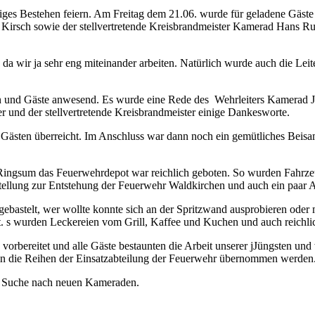
ges Bestehen feiern. Am Freitag dem 21.06. wurde für geladene Gäste
 Kirsch sowie der stellvertretende Kreisbrandmeister Kamerad Hans R
 wir ja sehr eng miteinander arbeiten. Natürlich wurde auch die Leite
und Gäste anwesend. Es wurde eine Rede des Wehrleiters Kamerad J
er und der stellvertretende Kreisbrandmeister einige Dankesworte.
ästen überreicht. Im Anschluss war dann noch ein gemütliches Beisa
. Ringsum das Feuerwehrdepot war reichlich geboten. So wurden Fahrze
tellung zur Entstehung der Feuerwehr Waldkirchen und auch ein paar A
bastelt, wer wollte konnte sich an der Spritzwand ausprobieren oder m
t. s wurden Leckereien vom Grill, Kaffee und Kuchen und auch reichl
rbereitet und alle Gäste bestaunten die Arbeit unserer jJüngsten und
h in die Reihen der Einsatzabteilung der Feuerwehr übernommen werden
r Suche nach neuen Kameraden.