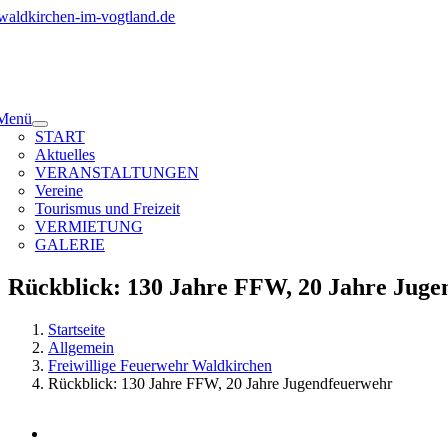
Zum
Inhalt
springen
Menü
START
Aktuelles
VERANSTALTUNGEN
Vereine
Tourismus und Freizeit
VERMIETUNG
GALERIE
Rückblick: 130 Jahre FFW, 20 Jahre Jug
Startseite
Allgemein
Freiwillige Feuerwehr Waldkirchen
Rückblick: 130 Jahre FFW, 20 Jahre Jugendfeuerwehr
Zeige