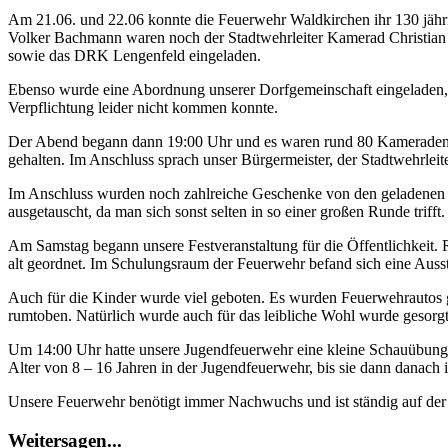
grösseres
Am 21.06. und 22.06 konnte die Feuerwehr Waldkirchen ihr 130 jähri
Bild
Volker Bachmann waren noch der Stadtwehrleiter Kamerad Christian
sowie das DRK Lengenfeld eingeladen.
Ebenso wurde eine Abordnung unserer Dorfgemeinschaft eingeladen, da
Verpflichtung leider nicht kommen konnte.
Der Abend begann dann 19:00 Uhr und es waren rund 80 Kameraden 
gehalten. Im Anschluss sprach unser Bürgermeister, der Stadtwehrleit
Im Anschluss wurden noch zahlreiche Geschenke von den geladenen G
ausgetauscht, da man sich sonst selten in so einer großen Runde trifft.
Am Samstag begann unsere Festveranstaltung für die Öffentlichkeit
alt geordnet. Im Schulungsraum der Feuerwehr befand sich eine Auss
Auch für die Kinder wurde viel geboten. Es wurden Feuerwehrautos ge
rumtoben. Natürlich wurde auch für das leibliche Wohl wurde gesorg
Um 14:00 Uhr hatte unsere Jugendfeuerwehr eine kleine Schauübung vo
Alter von 8 – 16 Jahren in der Jugendfeuerwehr, bis sie dann danac
Unsere Feuerwehr benötigt immer Nachwuchs und ist ständig auf de
Weitersagen...