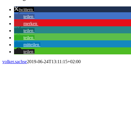
twittern
teilen
merken
teilen
teilen
mitteilen
teilen
volker.sachse
2019-06-24T13:11:15+02:00