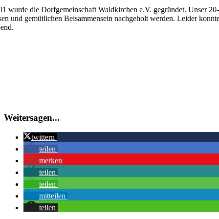
grösseres
01 wurde die Dorfgemeinschaft Waldkirchen e.V. gegründet. Unser 20-j
Bild
sen und gemütlichen Beisammensein nachgeholt werden. Leider konnten a
end.
Weitersagen...
twittern
teilen
merken
teilen
teilen
mitteilen
teilen