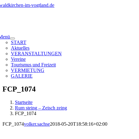
Zum
Inhalt
springen
Menü
START
Aktuelles
VERANSTALTUNGEN
Vereine
Tourismus und Freizeit
VERMIETUNG
GALERIE
FCP_1074
Startseite
Rum steing – Zeisch zeing
FCP_1074
FCP_1074
volker.sachse
2018-05-20T18:58:16+02:00