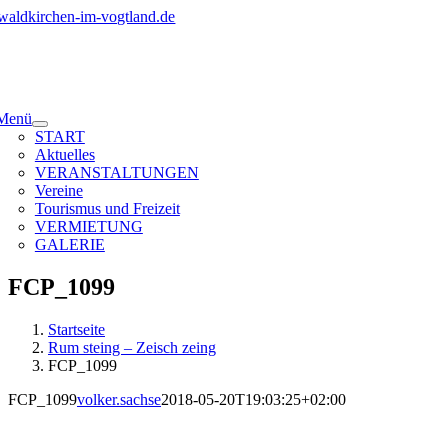
Zum
Inhalt
springen
Menü
START
Aktuelles
VERANSTALTUNGEN
Vereine
Tourismus und Freizeit
VERMIETUNG
GALERIE
FCP_1099
Startseite
Rum steing – Zeisch zeing
FCP_1099
FCP_1099
volker.sachse
2018-05-20T19:03:25+02:00