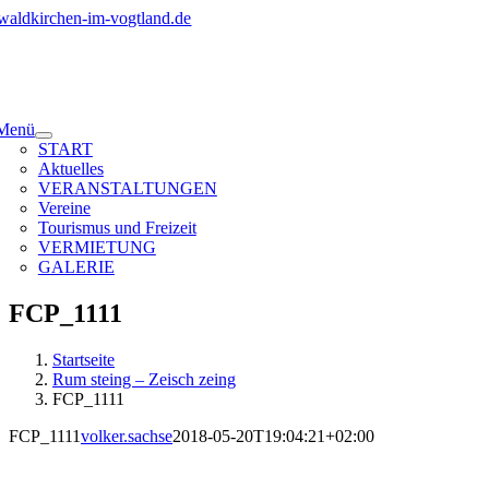
Zum
Inhalt
springen
Menü
START
Aktuelles
VERANSTALTUNGEN
Vereine
Tourismus und Freizeit
VERMIETUNG
GALERIE
FCP_1111
Startseite
Rum steing – Zeisch zeing
FCP_1111
FCP_1111
volker.sachse
2018-05-20T19:04:21+02:00