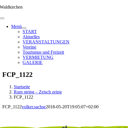
Zum
Waldkirchen
Inhalt
springen
Menü
START
Aktuelles
VERANSTALTUNGEN
Vereine
Tourismus und Freizeit
VERMIETUNG
GALERIE
FCP_1122
Startseite
Rum steing – Zeisch zeing
FCP_1122
FCP_1122
volker.sachse
2018-05-20T19:05:07+02:00